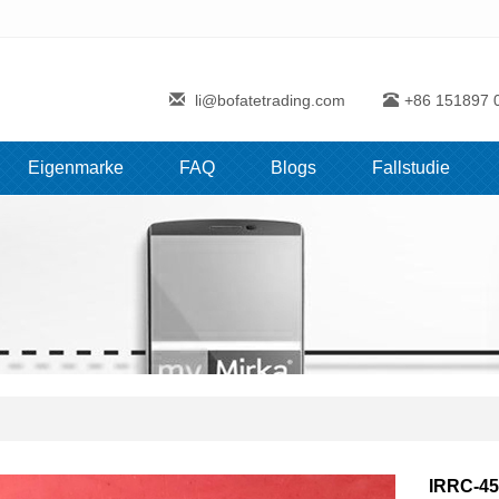
li@bofatetrading.com
+86 151897 
Eigenmarke
FAQ
Blogs
Fallstudie
IRRC-45