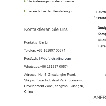
Veränderungen in der chinesisc
Secrects bei der Herstellung v
Ihr zuve
Reinrau
Desi
Kontaktieren Sie uns
Kompa
Qual
Kontakte: Bin Li
Lief
Telefon: +86 151897 00574
Postfach:
li@bofatetrading.com
Whatsapp:+86 151897 00574
Adresse: No. 5, Zhuxianghe Road,
Shiqiao Town Industrial Park, Economic
Development Zone, Yangzhou, Jiangsu,
China
ANF