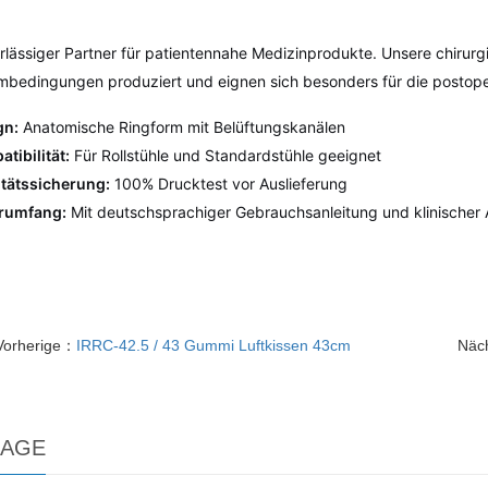
rlässiger Partner für patientennahe Medizinprodukte. Unsere chirurg
mbedingungen produziert und eignen sich besonders für die postope
gn:
Anatomische Ringform mit Belüftungskanälen
tibilität:
Für Rollstühle und Standardstühle geeignet
itätssicherung:
100% Drucktest vor Auslieferung
erumfang:
Mit deutschsprachiger Gebrauchsanleitung und klinische
Vorherige：
IRRC-42.5 / 43 Gummi Luftkissen 43cm
Näc
RAGE