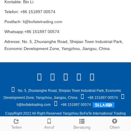
Kontakte: Bin Li
Telefon: +86 151897 00574
Postfach:
li@bofatetrading.com
Whatsapp:+86 151897 00574
Adresse: No. 5, Zhuxianghe Road, Shiqiao Town Industrial Park,
Economic Development Zone, Yangzhou, Jiangsu, China
No. 5, Zhuxianghe Road, Shiqiao Town Industrial Park, Economic
Development Zone, Yangzhou, Jiangsu, China
+86 151897 00574
li@bofatetrading.com
+86 151897 00574
CopyRight 2022 All Right Reserved Yangzhou BoFaTe International Trading
Co.,Ltd website system +86 151897 00574
Sitemap
Teilen
Anruf
Beratung
Oben